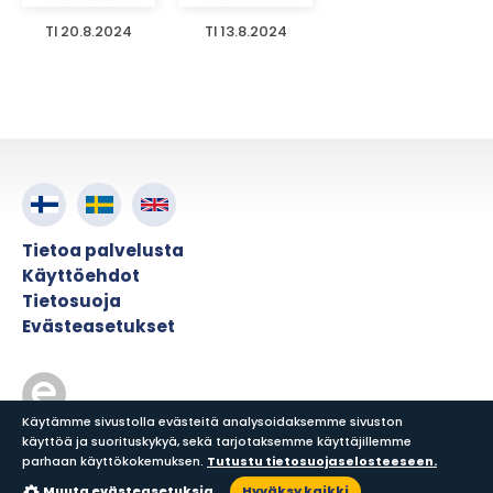
TI 20.8.2024
TI 13.8.2024
Tietoa palvelusta
Käyttöehdot
Tietosuoja
Evästeasetukset
Käytämme sivustolla evästeitä analysoidaksemme sivuston
käyttöä ja suorituskykyä, sekä tarjotaksemme käyttäjillemme
© ePress Nordic
parhaan käyttökokemuksen.
Tutustu tietosuojaselosteeseen.
Muuta evästeasetuksia
Hyväksy kaikki