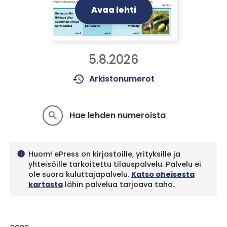
Avaa lehti
5.8.2026
history
Arkistonumerot
Hae lehden numeroista
search
Huom! ePress on kirjastoille, yrityksille ja
info
yhteisöille tarkoitettu tilauspalvelu. Palvelu ei
ole suora kuluttajapalvelu.
Katso oheisesta
kartasta
lähin palvelua tarjoava taho.